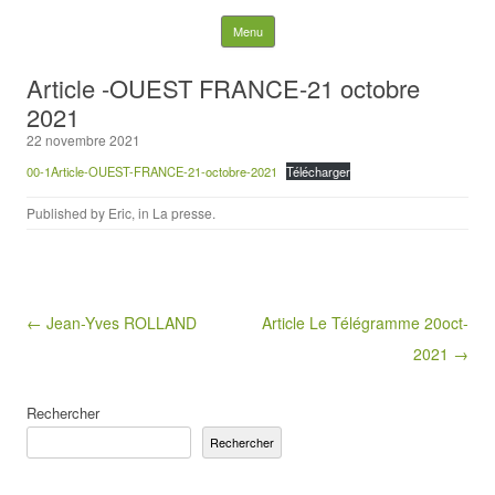
Rechercher :
Skip to content
Menu
Article -OUEST FRANCE-21 octobre
2021
22 novembre 2021
00-1Article-OUEST-FRANCE-21-octobre-2021
Télécharger
Published by
Eric
, in
La presse
.
Post navigation
← Jean-Yves ROLLAND
Article Le Télégramme 20oct-
2021 →
Rechercher
Rechercher