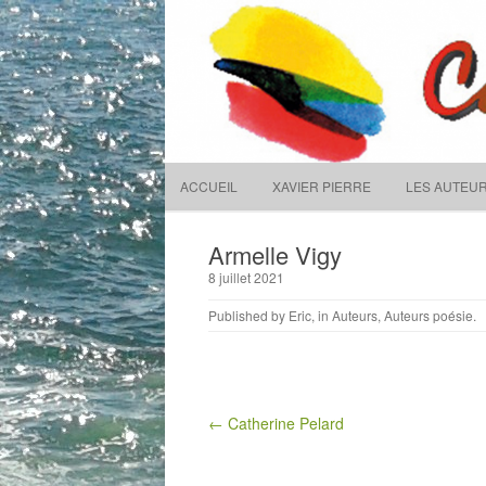
Rechercher :
Couleurs et plumes
ACCUEIL
XAVIER PIERRE
LES AUTEU
Armelle Vigy
8 juillet 2021
Published by
Eric
, in
Auteurs
,
Auteurs poésie
.
Post navigation
← Catherine Pelard