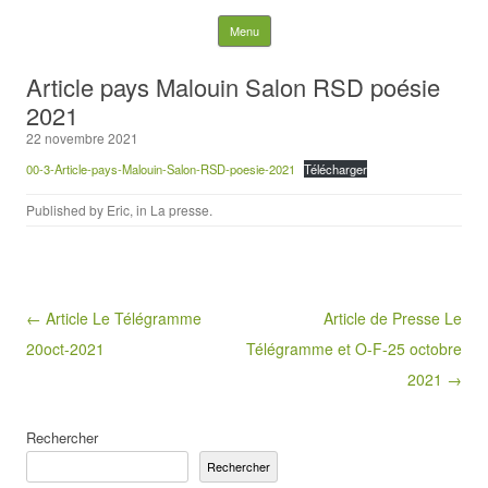
Rechercher :
Skip to content
Menu
Article pays Malouin Salon RSD poésie
2021
22 novembre 2021
00-3-Article-pays-Malouin-Salon-RSD-poesie-2021
Télécharger
Published by
Eric
, in
La presse
.
Post navigation
← Article Le Télégramme
Article de Presse Le
20oct-2021
Télégramme et O-F-25 octobre
2021 →
Rechercher
Rechercher